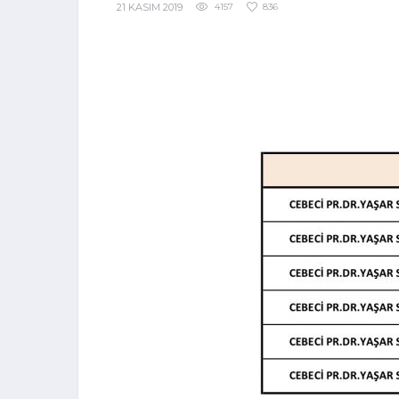
21 KASIM 2019
4157
836